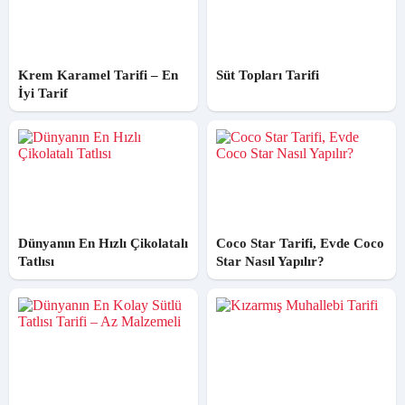
Nefis Mutfağım
Sokak Simiti Tarifi, Evde Nasıl Yapılır?
12 Mart 2021
Krem Karamel Tarifi – En
Süt Topları Tarifi
İyi Tarif
Pepusmade
Patates Püresi Yatağında Rosto Köfte Tarifi
16 Mart 2021
Tadımız Tuzumuz
Gerçek Simit Tarifi (Az Malzemeli)
7 Eylül 2021
Dünyanın En Hızlı Çikolatalı
Coco Star Tarifi, Evde Coco
Yavuz Çetin
Tatlısı
Star Nasıl Yapılır?
Bilinen Acuka Tarifini Unutun, Bu Acukaya
Bayılacaksınız
28 Mayıs 2021