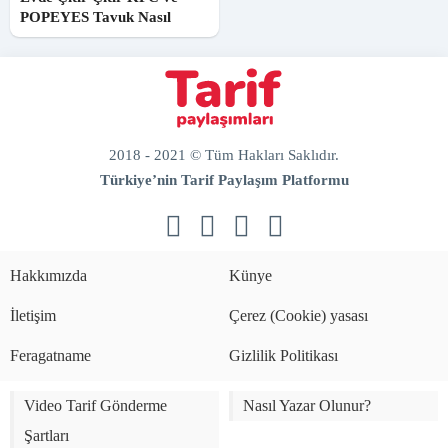
POPEYES Tavuk Nasıl
Yapılır?
2018 - 2021 © Tüm Hakları Saklıdır.
Türkiye’nin Tarif Paylaşım Platformu
doğal
bakım
ve
Hakkımızda
Künye
sabitleme
İletişim
Çerez (Cookie) yasası
Feragatname
Gizlilik Politikası
Video Tarif Gönderme
Nasıl Yazar Olunur?
Şartları