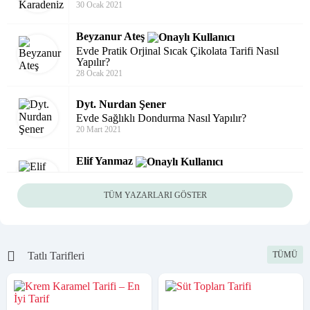
Beyzanur Ateş
Evde Pratik Orjinal Sıcak Çikolata Tarifi Nasıl
Yapılır?
28 Ocak 2021
Dyt. Nurdan Şener
Evde Sağlıklı Dondurma Nasıl Yapılır?
20 Mart 2021
Elif Yanmaz
Squid Game Dizindeki Şekerli Kurabiye Dalgona
Tarifi
11 Ekim 2021
İclal Erkan
TÜM YAZARLARI GÖSTER
Soslu Güveç Köfte Tarifi, Bayılacağınız Bir
Lezzet
21 Mart 2021
Melike Küçükkoçan
Tatlı Tarifleri
TÜMÜ
Pratik Yaş Pasta Tarifi Bu Kıvam Pastanede Bile
Yok
17 Temmuz 2020