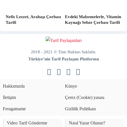
Nefis Lezzet, Arabaşı Çorbası
Evdeki Malzemelerle, Vitamin
Tarifi
Kaynağı Sebze Çorbası Tarifi
2018 - 2021 © Tüm Hakları Saklıdır.
Türkiye’nin Tarif Paylaşım Platformu
doğal
bakım
ve
Hakkımızda
Künye
sabitleme
İletişim
Çerez (Cookie) yasası
Feragatname
Gizlilik Politikası
Video Tarif Gönderme
Nasıl Yazar Olunur?