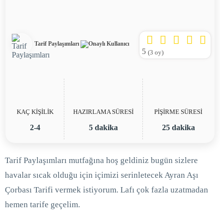
Tarif Paylaşımları
5
(
3
oy)
KAÇ KİŞİLİK
HAZIRLAMA SÜRESİ
PİŞİRME SÜRESİ
2-4
5 dakika
25 dakika
Tarif Paylaşımları mutfağına hoş geldiniz bugün sizlere
havalar sıcak olduğu için içimizi serinletecek Ayran Aşı
Çorbası Tarifi vermek istiyorum. Lafı çok fazla uzatmadan
hemen tarife geçelim.