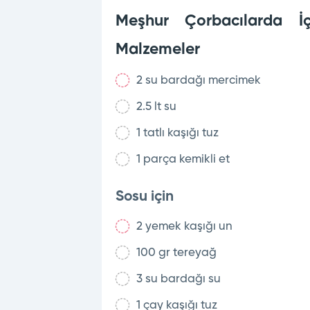
Meşhur Çorbacılarda İç
Malzemeler
2 su bardağı mercimek
2.5 lt su
1 tatlı kaşığı tuz
1 parça kemikli et
Sosu için
2 yemek kaşığı un
100 gr tereyağ
3 su bardağı su
1 çay kaşığı tuz