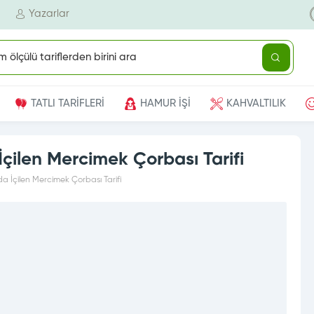
Yazarlar
TATLI TARİFLERİ
HAMUR İŞİ
KAHVALTILIK
çilen Mercimek Çorbası Tarifi
a İçilen Mercimek Çorbası Tarifi