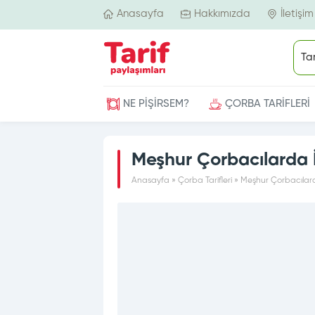
Anasayfa
Hakkımızda
İletişim
NE PİŞİRSEM?
ÇORBA TARİFLERİ
Meşhur Çorbacılarda İ
Anasayfa
»
Çorba Tarifleri
»
Meşhur Çorbacılard