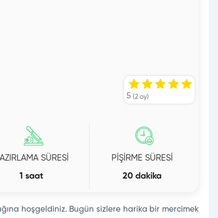
5
(
2
oy)
AZIRLAMA SÜRESİ
PİŞİRME SÜRESİ
1 saat
20 dakika
ına hoşgeldiniz. Bugün sizlere harika bir mercimek