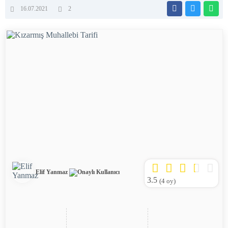
16.07.2021
2
Elif Yanmaz
3.5
(
4
oy)