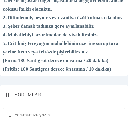
1. Mısır nişastası diğer nişastalarla değiştirilebilir, ancak
dokusu farklı olacaktır.
2. Dilimlenmiş peynir veya vanilya özütü olmasa da olur.
3. Şeker damak tadınıza göre ayarlanabilir.
4. Muhallebiyi kızartmadan da yiyebilirsiniz.
5. Eritilmiş tereyağını muhallebinin üzerine sürüp tava
yerine fırın veya fritözde pişirebilirsiniz.
(Fırın: 180 Santigrat derece ön ısıtma / 20 dakika)
(Fritöz: 180 Santigrat derece ön ısıtma / 10 dakika)
YORUMLAR