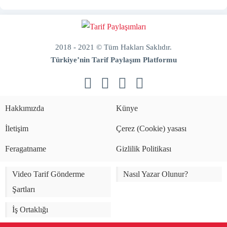
2018 - 2021 © Tüm Hakları Saklıdır.
Türkiye’nin Tarif Paylaşım Platformu
doğal
bakım
ve
Hakkımızda
Künye
sabitleme
İletişim
Çerez (Cookie) yasası
Feragatname
Gizlilik Politikası
Video Tarif Gönderme
Nasıl Yazar Olunur?
Şartları
İş Ortaklığı