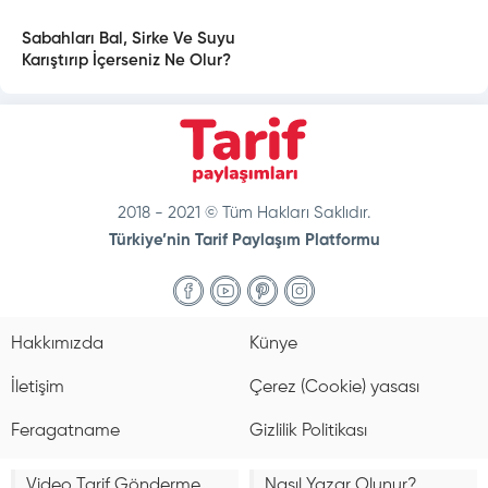
Sabahları Bal, Sirke Ve Suyu
Karıştırıp İçerseniz Ne Olur?
2018 - 2021 © Tüm Hakları Saklıdır.
Türkiye’nin Tarif Paylaşım Platformu
doğal
bakım
ve
Hakkımızda
Künye
sabitleme
İletişim
Çerez (Cookie) yasası
Feragatname
Gizlilik Politikası
Video Tarif Gönderme
Nasıl Yazar Olunur?