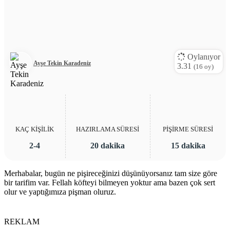
Oylanıyor
Ayşe Tekin Karadeniz
3.31
(
16
oy)
KAÇ KİŞİLİK
HAZIRLAMA SÜRESİ
PİŞİRME SÜRESİ
2-4
20 dakika
15 dakika
Merhabalar, bugün ne pişireceğinizi düşünüyorsanız tam size göre
bir tarifim var. Fellah köfteyi bilmeyen yoktur ama bazen çok sert
olur ve yaptığımıza pişman oluruz.
REKLAM