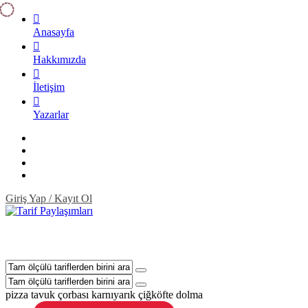
Anasayfa
Hakkımızda
İletişim
Yazarlar
Giriş Yap / Kayıt Ol
pizza
tavuk çorbası
karnıyarık
çiğköfte
dolma