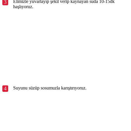
3
Elimizle yuvarlayıp şekil verip kaynayan suda 10-15dk
haşlıyoruz.
4
Suyunu süzüp sosumuzla karıştırıyoruz.