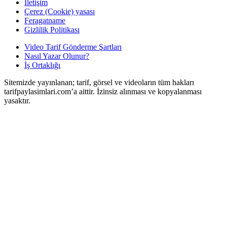
İletişim
Çerez (Cookie) yasası
Feragatname
Gizlilik Politikası
Video Tarif Gönderme Şartları
Nasıl Yazar Olunur?
İş Ortaklığı
Sitemizde yayınlanan; tarif, görsel ve videoların tüm hakları
tarifpaylasimlari.com’a aittir. İzinsiz alınması ve kopyalanması
yasaktır.