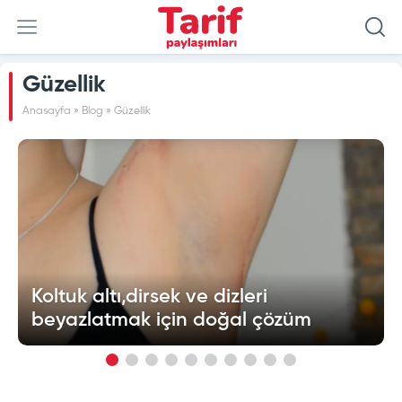
Güzellik
Anasayfa
»
Blog
»
Güzellik
Koltuk altı,dirsek ve dizleri
beyazlatmak için doğal çözüm