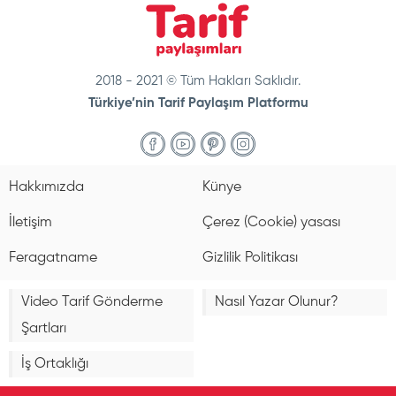
2018 - 2021 © Tüm Hakları Saklıdır.
Türkiye’nin Tarif Paylaşım Platformu
doğal
bakım
ve
Hakkımızda
Künye
sabitleme
İletişim
Çerez (Cookie) yasası
Feragatname
Gizlilik Politikası
Video Tarif Gönderme
Nasıl Yazar Olunur?
Şartları
İş Ortaklığı