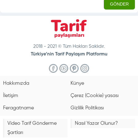
2018 - 2021 © Tüm Hakları Saklıdır.
Türkiye’nin Tarif Paylaşım Platformu
doğal
bakım
ve
Hakkımızda
Künye
sabitleme
İletişim
Çerez (Cookie) yasası
Feragatname
Gizlilik Politikası
Video Tarif Gönderme
Nasıl Yazar Olunur?
Şartları