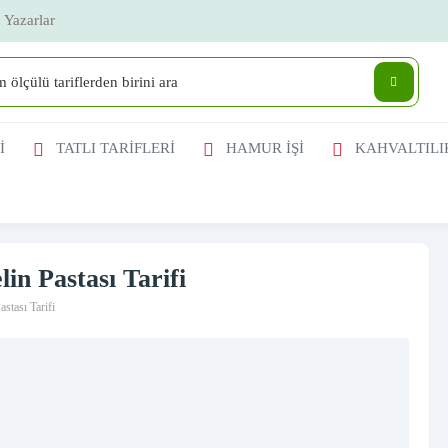
Yazarlar
İ
TATLI TARİFLERİ
HAMUR İŞİ
KAHVALTILI
in Pastası Tarifi
stası Tarifi