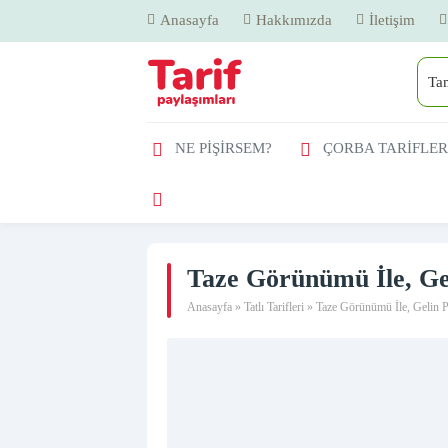
Anasayfa
Hakkımızda
İletişim
NE PİŞİRSEM?
ÇORBA TARİFLER
Taze Görünümü İle, Gel
Anasayfa
»
Tatlı Tarifleri
»
Taze Görünümü İle, Gelin Pa