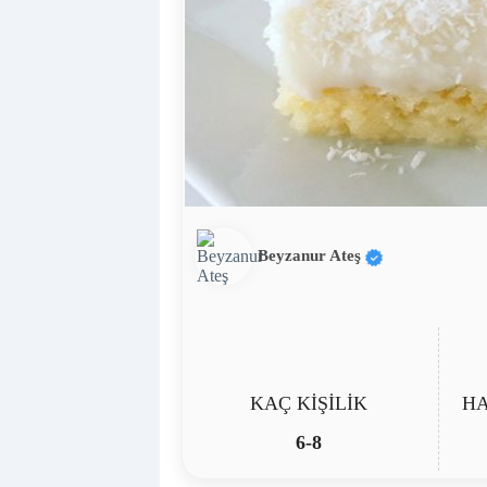
Beyzanur Ateş
KAÇ KİŞİLİK
HA
6-8