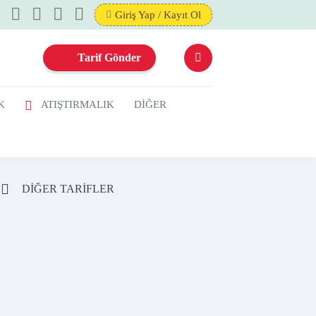
Giriş Yap / Kayıt Ol
Tarif Gönder
K
ATIŞTIRMALIK
DİĞER
DİĞER TARİFLER