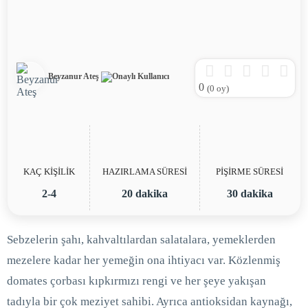
Beyzanur Ateş
0
(
0
oy)
KAÇ KİŞİLİK
HAZIRLAMA SÜRESİ
PİŞİRME SÜRESİ
2-4
20 dakika
30 dakika
Sebzelerin şahı, kahvaltılardan salatalara, yemeklerden
mezelere kadar her yemeğin ona ihtiyacı var. Közlenmiş
domates çorbası kıpkırmızı rengi ve her şeye yakışan
tadıyla bir çok meziyet sahibi. Ayrıca antioksidan kaynağı,