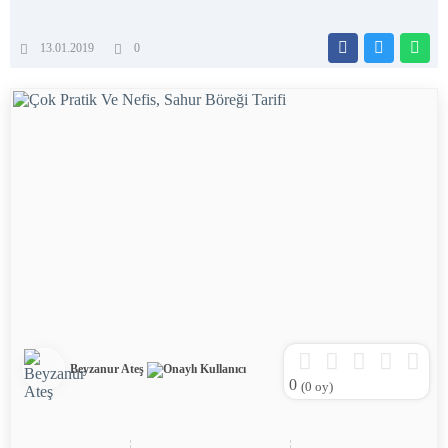
13.01.2019
0
Beyzanur Ateş
0
(
0
oy)