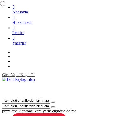
Anasayfa
Hakkımızda
İletişim
Yazarlar
Giriş Yap / Kayıt Ol
pizza
tavuk çorbası
karnıyarık
çiğköfte
dolma