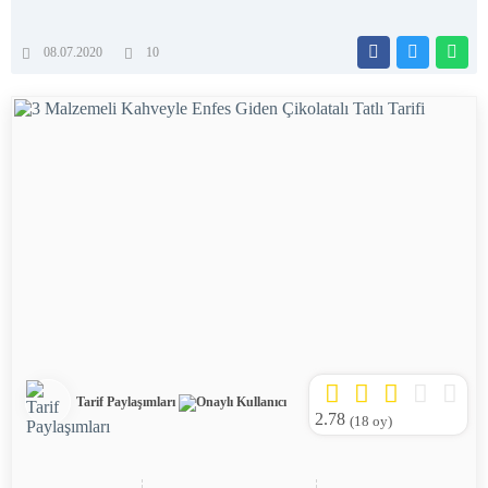
08.07.2020
10
Tarif Paylaşımları
2.78
(
18
oy)