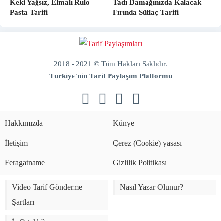
Keki Yağsız, Elmalı Rulo
Tadı Damağınızda Kalacak
Pasta Tarifi
Fırında Sütlaç Tarifi
2018 - 2021 © Tüm Hakları Saklıdır.
Türkiye’nin Tarif Paylaşım Platformu
doğal
bakım
ve
Hakkımızda
Künye
sabitleme
İletişim
Çerez (Cookie) yasası
Feragatname
Gizlilik Politikası
Video Tarif Gönderme
Nasıl Yazar Olunur?
Şartları