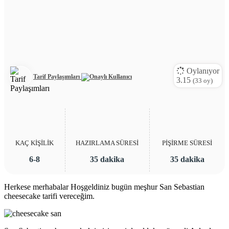
Oylanıyor
Tarif Paylaşımları
3.15
(
33
oy)
KAÇ KİŞİLİK
HAZIRLAMA SÜRESİ
PİŞİRME SÜRESİ
6-8
35 dakika
35 dakika
Herkese merhabalar Hoşgeldiniz bugün meşhur San Sebastian
cheesecake tarifi vereceğim.