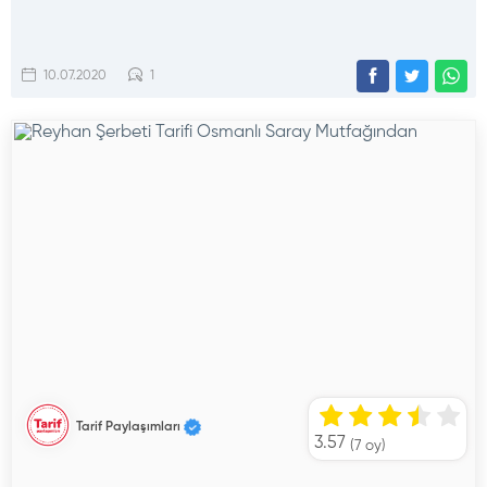
10.07.2020
1
Tarif Paylaşımları
3.57
(
7
oy)