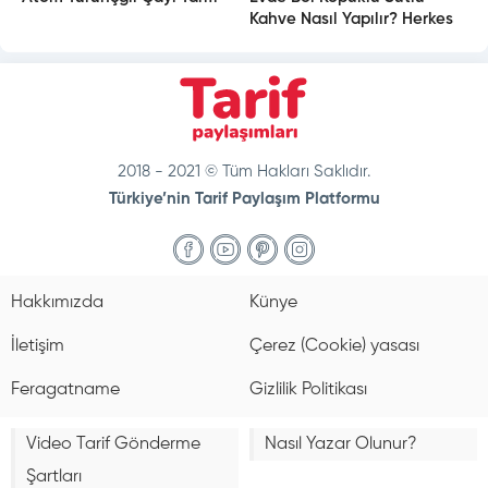
Kahve Nasıl Yapılır? Herkes
Tarifini Soracak
2018 - 2021 © Tüm Hakları Saklıdır.
Türkiye’nin Tarif Paylaşım Platformu
doğal
bakım
ve
Hakkımızda
Künye
sabitleme
İletişim
Çerez (Cookie) yasası
Feragatname
Gizlilik Politikası
Video Tarif Gönderme
Nasıl Yazar Olunur?
Şartları