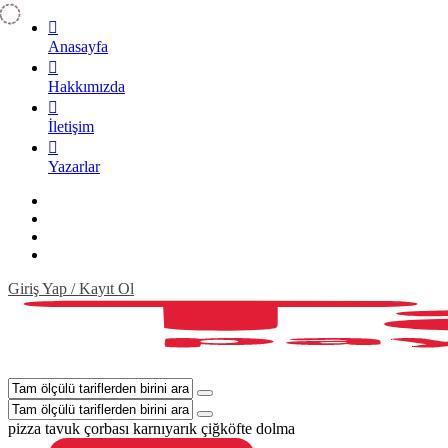
Anasayfa
Hakkımızda
İletişim
Yazarlar
Giriş Yap / Kayıt Ol
pizza
tavuk çorbası
karnıyarık
çiğköfte
dolma