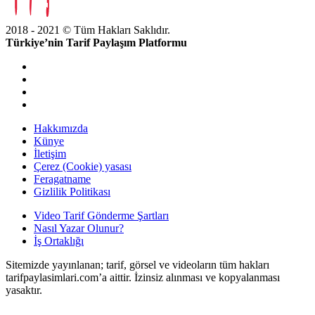
2018 - 2021 © Tüm Hakları Saklıdır.
Türkiye’nin Tarif Paylaşım Platformu
doğal
bakım
ve
sabitleme
Hakkımızda
Künye
İletişim
Çerez (Cookie) yasası
Feragatname
Gizlilik Politikası
Video Tarif Gönderme Şartları
Nasıl Yazar Olunur?
İş Ortaklığı
Sitemizde yayınlanan; tarif, görsel ve videoların tüm hakları
tarifpaylasimlari.com’a aittir. İzinsiz alınması ve kopyalanması
yasaktır.