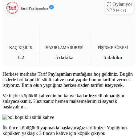
Oylanıyor
Tarif Paylaşımları
3.75
(
4
oy)
KAÇ KİŞİLİK
HAZIRLAMA SÜRESİ
PİŞİRME SÜRESİ
1-2
5 dakika
5 dakika
Herkese merhaba Tarif Paylaşımları mutfağına hoş geldiniz. Bugün
sizlerle bol köpüklü sütlü kahve nasıl yapılır bunun tarifini vermek
istiyoruz. Emin olun yaptığınız herkes sizden tarifini isteyecek.
Ve hiçbir köpüklü kahvenin bu kahve kadar lezzetli olmadığını
anlayacaksınız. Hazırsanız hemen malzemelerimizi sayarak
başlayalım…
İlk önce köpüğünü yapmakla başlayacağız tarifimize. Yaptığımız
köpükten yaklaşık 3 fincan kahve için köpük çıkıyor.