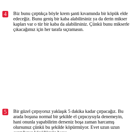
4
Biz bunu çırptıkça böyle krem şanti kıvamında bir köpük elde
edeceğiz. Bunu geniş bir kaba alabilirsiniz ya da derin mikser
kapları var o tür bir kaba da alabilirsiniz. Çünkü bunu mikserle
çıkacağımız için her tarafa sıçramasın.
5
Bir güzel çırpıyoruz yaklaşık 5 dakika kadar çırpacağız. Bu
arada boşuna normal bir şekilde el çırpıcıysıyla denemeyin,
hani onunla yapabilirim derseniz boşa zaman harcamış
olursunuz çünkü bu şekilde köpürmüyor. Evet uzun uzun