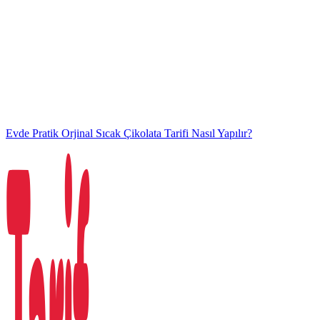
Evde Pratik Orjinal Sıcak Çikolata Tarifi Nasıl Yapılır?