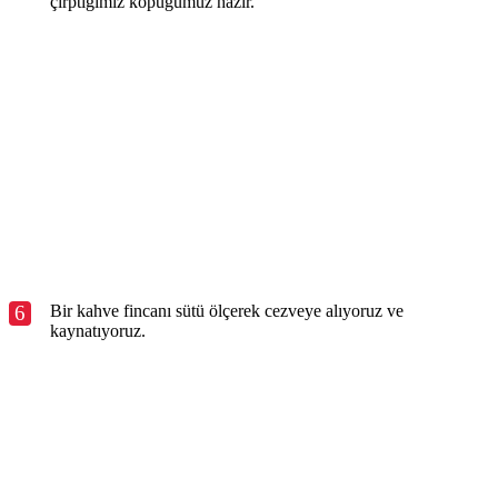
çırptığımız köpüğümüz hazır.
6
Bir kahve fincanı sütü ölçerek cezveye alıyoruz ve
kaynatıyoruz.