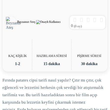
Beyzanur Ateş
0
(
0
oy)
KAÇ KİŞİLİK
HAZIRLAMA SÜRESİ
PİŞİRME SÜRESİ
1-2
15 dakika
30 dakika
Fırında patates cipsi tarifi nasıl yapılır? Çıtır mı çıtır, çok
eğlenceli ve lezzetini herkesin çok sevdiği bir atıştırmalık
tarifimiz var. Bu tarifi hazırladıktan sonra bir film açıp
karşısında bu lezzetin keyfini çıkarmak istemez
misiniz. Evde bulunan malzemelerden çok eğlenceli bir tarif