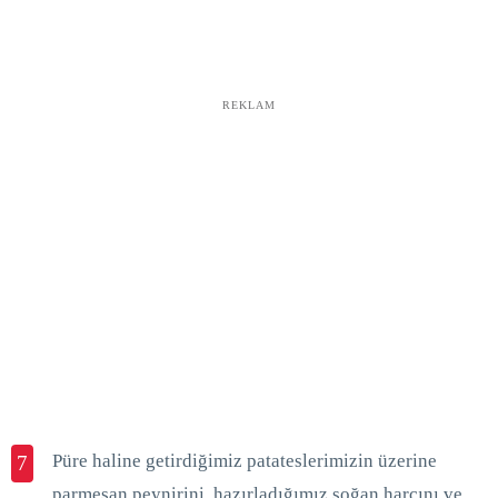
REKLAM
Püre haline getirdiğimiz patateslerimizin üzerine
7
parmesan peynirini, hazırladığımız soğan harcını ve