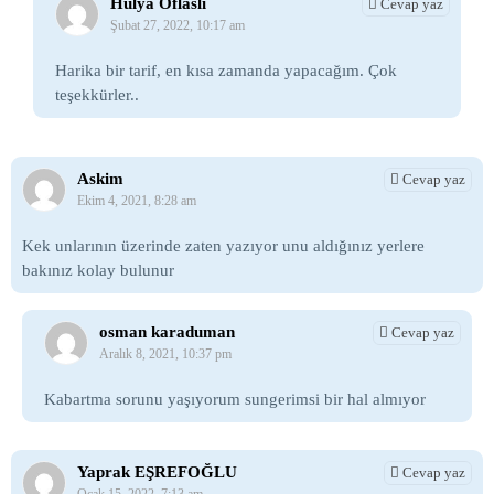
Hülya Oflaslı
Cevap yaz
Şubat 27, 2022, 10:17 am
Harika bir tarif, en kısa zamanda yapacağım.
Çok
teşekkürler..
Askim
Cevap yaz
Ekim 4, 2021, 8:28 am
Kek unlarının üzerinde zaten yazıyor unu aldığınız yerlere
bakınız kolay bulunur
osman karaduman
Cevap yaz
Aralık 8, 2021, 10:37 pm
Kabartma sorunu yaşıyorum sungerimsi bir hal almıyor
Yaprak EŞREFOĞLU
Cevap yaz