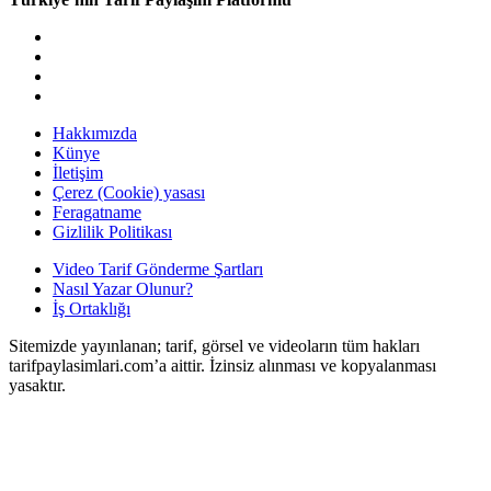
doğal
bakım
ve
sabitleme
Hakkımızda
Künye
İletişim
Çerez (Cookie) yasası
Feragatname
Gizlilik Politikası
Video Tarif Gönderme Şartları
Nasıl Yazar Olunur?
İş Ortaklığı
Sitemizde yayınlanan; tarif, görsel ve videoların tüm hakları
tarifpaylasimlari.com’a aittir. İzinsiz alınması ve kopyalanması
yasaktır.