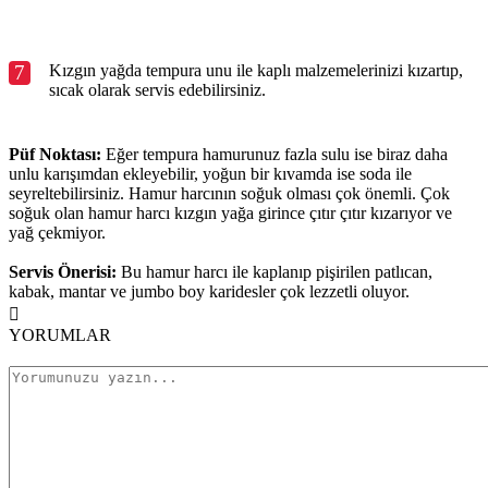
7
Kızgın yağda tempura unu ile kaplı malzemelerinizi kızartıp,
sıcak olarak servis edebilirsiniz.
Püf Noktası:
Eğer tempura hamurunuz fazla sulu ise biraz daha
unlu karışımdan ekleyebilir, yoğun bir kıvamda ise soda ile
seyreltebilirsiniz. Hamur harcının soğuk olması çok önemli. Çok
soğuk olan hamur harcı kızgın yağa girince çıtır çıtır kızarıyor ve
yağ çekmiyor.
Servis Önerisi:
Bu hamur harcı ile kaplanıp pişirilen patlıcan,
kabak, mantar ve jumbo boy karidesler çok lezzetli oluyor.
YORUMLAR