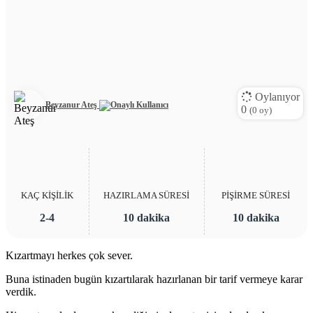
Oylanıyor
Beyzanur Ateş
0
(
0
oy)
KAÇ KİŞİLİK
HAZIRLAMA SÜRESİ
PİŞİRME SÜRESİ
2-4
10 dakika
10 dakika
Kızartmayı herkes çok sever.
Buna istinaden bugün kızartılarak hazırlanan bir tarif vermeye karar
verdik.