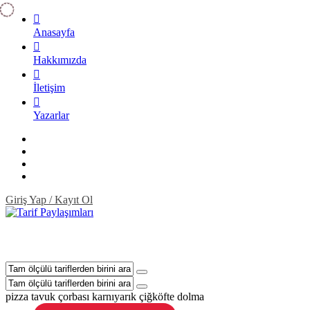
Anasayfa
Hakkımızda
İletişim
Yazarlar
Giriş Yap / Kayıt Ol
pizza
tavuk çorbası
karnıyarık
çiğköfte
dolma