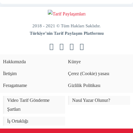
2018 - 2021 © Tüm Hakları Saklıdır.
Türkiye’nin Tarif Paylaşım Platformu
doğal
bakım
ve
Hakkımızda
Künye
sabitleme
İletişim
Çerez (Cookie) yasası
Feragatname
Gizlilik Politikası
Video Tarif Gönderme
Nasıl Yazar Olunur?
Şartları
İş Ortaklığı