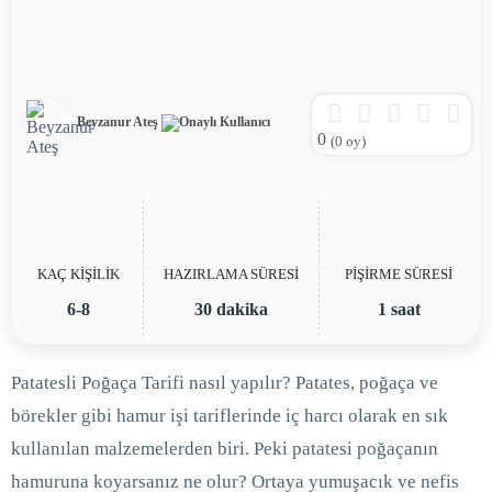
Beyzanur Ateş
0
(
0
oy)
KAÇ KİŞİLİK
HAZIRLAMA SÜRESİ
PİŞİRME SÜRESİ
6-8
30 dakika
1 saat
Patatesli Poğaça Tarifi nasıl yapılır? Patates, poğaça ve
börekler gibi hamur işi tariflerinde iç harcı olarak en sık
kullanılan malzemelerden biri. Peki patatesi poğaçanın
hamuruna koyarsanız ne olur? Ortaya yumuşacık ve nefis