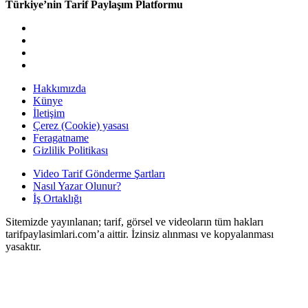
Türkiye’nin Tarif Paylaşım Platformu
doğal
bakım
ve
sabitleme
Hakkımızda
Künye
İletişim
Çerez (Cookie) yasası
Feragatname
Gizlilik Politikası
Video Tarif Gönderme Şartları
Nasıl Yazar Olunur?
İş Ortaklığı
Sitemizde yayınlanan; tarif, görsel ve videoların tüm hakları
tarifpaylasimlari.com’a aittir. İzinsiz alınması ve kopyalanması
yasaktır.