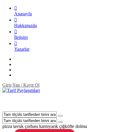
Anasayfa
Hakkımızda
İletişim
Yazarlar
Giriş Yap / Kayıt Ol
pizza
tavuk çorbası
karnıyarık
çiğköfte
dolma