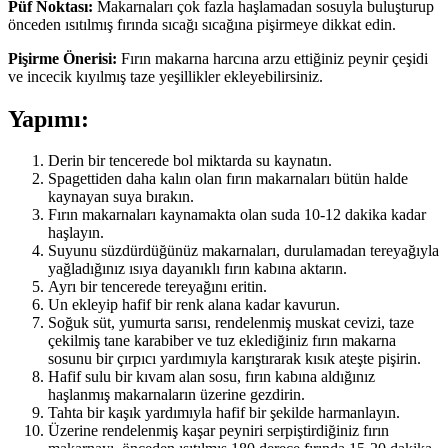
Püf Noktası:
Makarnaları çok fazla haşlamadan sosuyla buluşturup
önceden ısıtılmış fırında sıcağı sıcağına pişirmeye dikkat edin.
Pişirme Önerisi:
Fırın makarna harcına arzu ettiğiniz peynir çeşidi
ve incecik kıyılmış taze yeşillikler ekleyebilirsiniz.
Yapımı:
Derin bir tencerede bol miktarda su kaynatın.
Spagettiden daha kalın olan fırın makarnaları bütün halde
kaynayan suya bırakın.
Fırın makarnaları kaynamakta olan suda 10-12 dakika kadar
haşlayın.
Suyunu süzdürdüğünüz makarnaları, durulamadan tereyağıyla
yağladığınız ısıya dayanıklı fırın kabına aktarın.
Ayrı bir tencerede tereyağını eritin.
Un ekleyip hafif bir renk alana kadar kavurun.
Soğuk süt, yumurta sarısı, rendelenmiş muskat cevizi, taze
çekilmiş tane karabiber ve tuz eklediğiniz fırın makarna
sosunu bir çırpıcı yardımıyla karıştırarak kısık ateşte pişirin.
Hafif sulu bir kıvam alan sosu, fırın kabına aldığınız
haşlanmış makarnaların üzerine gezdirin.
Tahta bir kaşık yardımıyla hafif bir şekilde harmanlayın.
Üzerine rendelenmiş kaşar peyniri serpiştirdiğiniz fırın