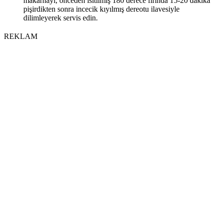
makarnayı, önceden ısıtılmış 180 derece fırında 15-20 dakika
pişirdikten sonra incecik kıyılmış dereotu ilavesiyle
dilimleyerek servis edin.
REKLAM