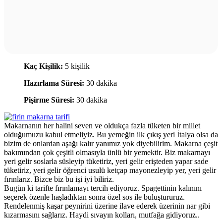
Kaç Kişilik:
5 kişilik
Hazırlama Süresi:
30 dakika
Pişirme Süresi:
30 dakika
Makarnanın her halini seven ve oldukça fazla tüketen bir millet
olduğumuzu kabul etmeliyiz. Bu yemeğin ilk çıkış yeri İtalya olsa da
bizim de onlardan aşağı kalır yanımız yok diyebilirim. Makarna çeşit
bakımından çok çeşitli olmasıyla ünlü bir yemektir. Biz makarnayı
yeri gelir soslarla süsleyip tüketiriz, yeri gelir erişteden yapar sade
tüketiriz, yeri gelir öğrenci usulü ketçap mayonezleyip yer, yeri gelir
fırınlarız. Bizce biz bu işi iyi biliriz.
Bugün ki tarifte fırınlamayı tercih ediyoruz. Spagettinin kalınını
seçerek özenle haşladıktan sonra özel sos ile buluştururuz.
Rendelenmiş kaşar peynirini üzerine ilave ederek üzerinin nar gibi
kızarmasını sağlarız. Haydi sıvayın kolları, mutfağa gidiyoruz..