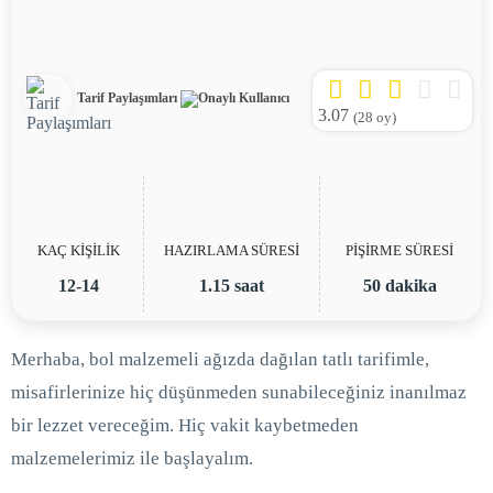
Tarif Paylaşımları
3.07
(
28
oy)
KAÇ KİŞİLİK
HAZIRLAMA SÜRESİ
PİŞİRME SÜRESİ
12-14
1.15 saat
50 dakika
Merhaba, bol malzemeli ağızda dağılan tatlı tarifimle,
misafirlerinize hiç düşünmeden sunabileceğiniz inanılmaz
bir lezzet vereceğim. Hiç vakit kaybetmeden
malzemelerimiz ile başlayalım.