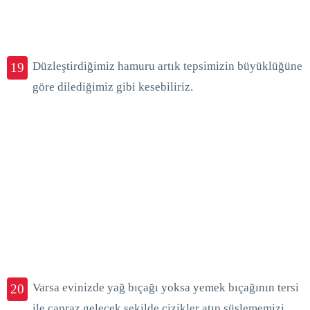
Düzleştirdiğimiz hamuru artık tepsimizin büyüklüğüne
19
göre dilediğimiz gibi kesebiliriz.
Varsa evinizde yağ bıçağı yoksa yemek bıçağının tersi
20
ile çapraz gelecek şekilde çizikler atıp süslememizi