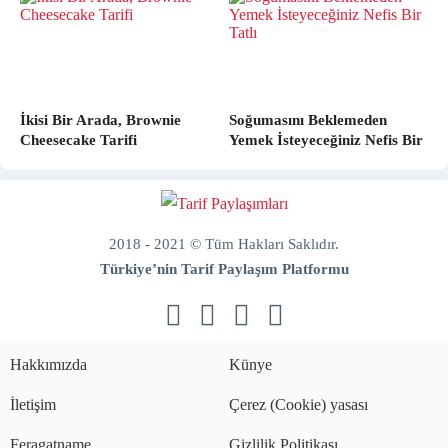
İkisi Bir Arada, Brownie
Soğumasını Beklemeden
Cheesecake Tarifi
Yemek İsteyeceğiniz Nefis Bir
Tatlı
2018 - 2021 © Tüm Hakları Saklıdır.
Türkiye’nin Tarif Paylaşım Platformu
doğal
bakım
ve
Hakkımızda
Künye
sabitleme
İletişim
Çerez (Cookie) yasası
Feragatname
Gizlilik Politikası