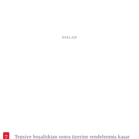
REKLAM
Tepsiye boşaltıktan sonra üzerine rendelenmiş kaşar
7