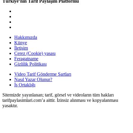
Türkiye’nin Tarif Paylaşım Platformu
doğal
bakım
ve
sabitleme
Hakkımızda
Künye
İletişim
Çerez (Cookie) yasası
Feragatname
Gizlilik Politikası
Video Tarif Gönderme Şartları
Nasıl Yazar Olunur?
İş Ortaklığı
Sitemizde yayınlanan; tarif, görsel ve videoların tüm hakları
tarifpaylasimlari.com’a aittir. İzinsiz alınması ve kopyalanması
yasaktır.