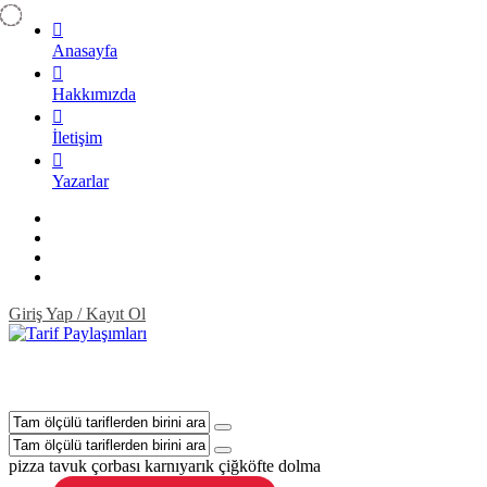
Anasayfa
Hakkımızda
İletişim
Yazarlar
Giriş Yap / Kayıt Ol
pizza
tavuk çorbası
karnıyarık
çiğköfte
dolma