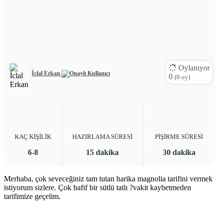
Oylanıyor
İclal Erkan
0
(
0
oy)
KAÇ KİŞİLİK
HAZIRLAMA SÜRESİ
PİŞİRME SÜRESİ
6-8
15 dakika
30 dakika
Merhaba, çok seveceğiniz tam tutan harika magnolia tarifini vermek
istiyorum sizlere. Çok hafif bir sütlü tatlı ?vakit kaybetmeden
tarifimize geçelim.