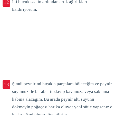
İki buçuk saatin ardından artık ağırlıkları
12
kaldırıyorum.
Şimdi peynirimi bıçakla parçalara böleceğim ve peynir
13
suyumuz ile beraber tuzlayıp kavanoza veya saklama
kabına alacağım. Bu arada peynir altı suyunu
dökmeyin poğaçası harika oluyor yani sütle yapsanız o
kadar güzel olmaz diyebilirim.