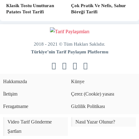
Klasik Tostu Unutturan
Çok Pratik Ve Nefis, Sahur
Patates Tost Tarifi
Böreği Tarifi
2018 - 2021 © Tüm Hakları Saklıdır.
Türkiye’nin Tarif Paylaşım Platformu
doğal
bakım
ve
Hakkımızda
Künye
sabitleme
İletişim
Çerez (Cookie) yasası
Feragatname
Gizlilik Politikası
Video Tarif Gönderme
Nasıl Yazar Olunur?
Şartları