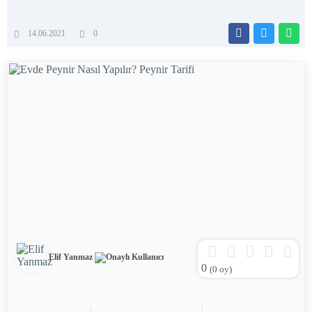
14.06.2021
0
Elif Yanmaz
0
(
0
oy)