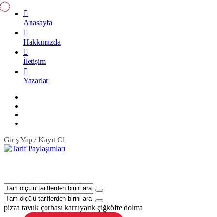
Anasayfa
Hakkımızda
İletişim
Yazarlar
Giriş Yap / Kayıt Ol
pizza
tavuk çorbası
karnıyarık
çiğköfte
dolma