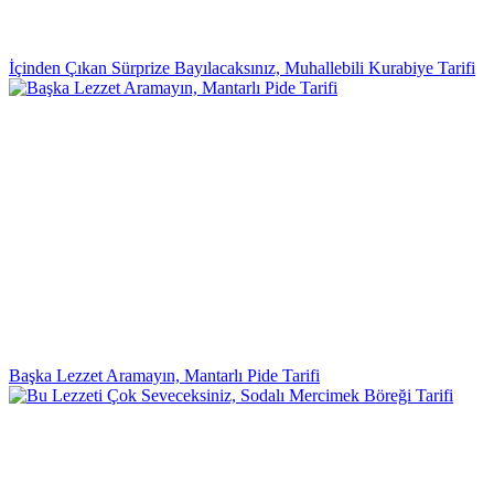
İçinden Çıkan Sürprize Bayılacaksınız, Muhallebili Kurabiye Tarifi
Başka Lezzet Aramayın, Mantarlı Pide Tarifi