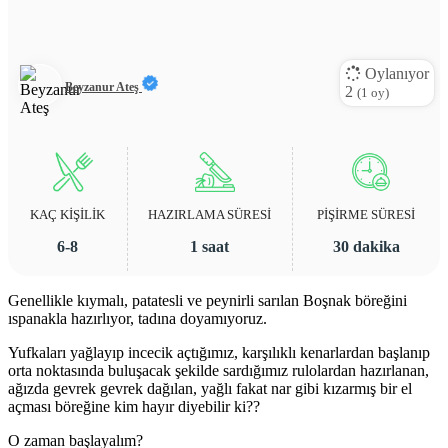
Oylanıyor
Beyzanur Ateş
2
(
1
oy)
KAÇ KİŞİLİK
HAZIRLAMA SÜRESİ
PİŞİRME SÜRESİ
6-8
1 saat
30 dakika
Genellikle kıymalı, patatesli ve peynirli sarılan Boşnak böreğini
ıspanakla hazırlıyor, tadına doyamıyoruz.
Yufkaları yağlayıp incecik açtığımız, karşılıklı kenarlardan başlanıp
orta noktasında buluşacak şekilde sardığımız rulolardan hazırlanan,
ağızda gevrek gevrek dağılan, yağlı fakat nar gibi kızarmış bir el
açması böreğine kim hayır diyebilir ki??
O zaman başlayalım?