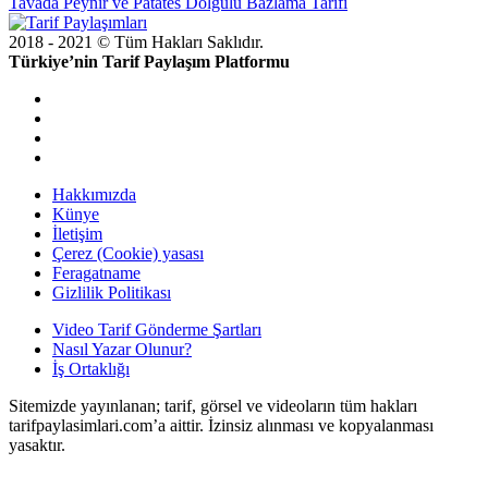
Tavada Peynir ve Patates Dolgulu Bazlama Tarifi
2018 - 2021 © Tüm Hakları Saklıdır.
Türkiye’nin Tarif Paylaşım Platformu
doğal
bakım
ve
sabitleme
Hakkımızda
Künye
İletişim
Çerez (Cookie) yasası
Feragatname
Gizlilik Politikası
Video Tarif Gönderme Şartları
Nasıl Yazar Olunur?
İş Ortaklığı
Sitemizde yayınlanan; tarif, görsel ve videoların tüm hakları
tarifpaylasimlari.com’a aittir. İzinsiz alınması ve kopyalanması
yasaktır.