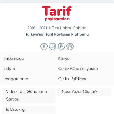
2018 - 2021 © Tüm Hakları Saklıdır.
Türkiye’nin Tarif Paylaşım Platformu
doğal
bakım
ve
Hakkımızda
Künye
sabitleme
İletişim
Çerez (Cookie) yasası
Feragatname
Gizlilik Politikası
Video Tarif Gönderme
Nasıl Yazar Olunur?
Şartları
İş Ortaklığı