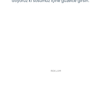
atıyoruz ki sosumuz içine güzelce girsin.
REKLAM